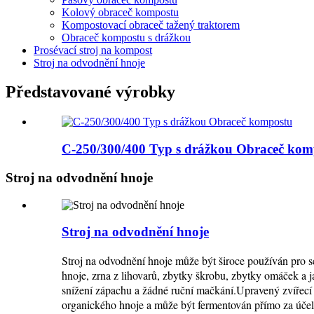
Kolový obraceč kompostu
Kompostovací obraceč tažený traktorem
Obraceč kompostu s drážkou
Prosévací stroj na kompost
Stroj na odvodnění hnoje
Představované výrobky
C-250/300/400 Typ s drážkou Obraceč kom
Stroj na odvodnění hnoje
Stroj na odvodnění hnoje
Stroj na odvodnění hnoje může být široce používán pro s
hnoje, zrna z lihovarů, zbytky škrobu, zbytky omáček a 
snížení zápachu a žádné ruční mačkání.Upravený zvířecí 
organického hnoje a může být fermentován přímo za úče