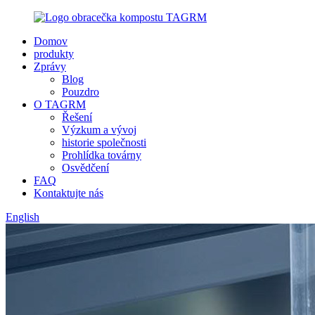
Domov
produkty
Zprávy
Blog
Pouzdro
O TAGRM
Řešení
Výzkum a vývoj
historie společnosti
Prohlídka továrny
Osvědčení
FAQ
Kontaktujte nás
English