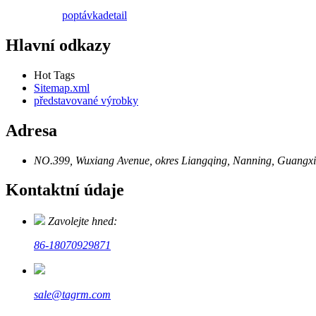
poptávka
detail
Hlavní odkazy
Hot Tags
Sitemap.xml
představované výrobky
Adresa
NO.399, Wuxiang Avenue, okres Liangqing, Nanning, Guangxi
Kontaktní údaje
Zavolejte hned:
86-18070929871
sale@tagrm.com