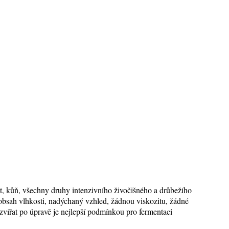
t, kůň, všechny druhy intenzivního živočišného a drůbežího
 obsah vlhkosti, nadýchaný vzhled, žádnou viskozitu, žádné
vířat po úpravě je nejlepší podmínkou pro fermentaci