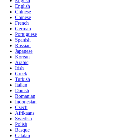
English
English
Chinese
Chinese
French
German
Portuguese
Spanish
Russian
Japanese
Korean
Arabic
Irish
Greek
Turkish
Italian
Danish
Romanian
Indonesian
Czech
Afrikaans
Swedish
Polish
Basque
Catalan