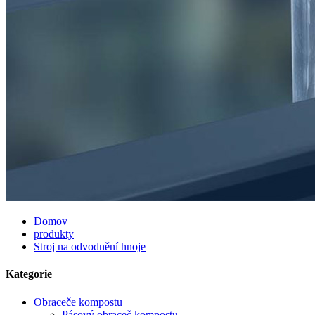
Domov
produkty
Stroj na odvodnění hnoje
Kategorie
Obraceče kompostu
Pásový obraceč kompostu