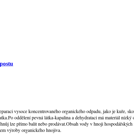
postu
eparaci vysoce koncentrovaného organického odpadu, jako je kuře, sko
jatka.Po oddělení pevná látka-kapalina a dehydrataci má materiál nízký
hnůj lze přímo balit nebo prodávat.Obsah vody v hnoji hospodářských z
lem výroby organického hnojiva.